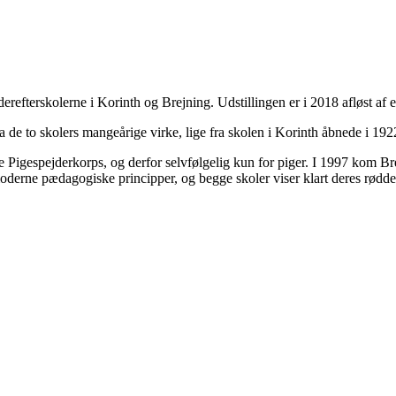
ejderefterskolerne i Korinth og Brejning. Udstillingen er i 2018 afl
a de to skolers mangeårige virke, lige fra skolen i Korinth åbnede i 1922 
Pigespejderkorps, og derfor selvfølgelig kun for piger. I 1997 kom Bre
oderne pædagogiske principper, og begge skoler viser klart deres rødd