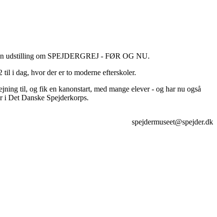
øst af en udstilling om SPEJDERGREJ - FØR OG NU.
til i dag, hvor der er to moderne efterskoler.
jning til, og fik en kanonstart, med mange elever - og har nu også
er i Det Danske Spejderkorps.
spejdermuseet@spejder.dk