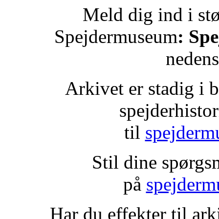
Meld dig ind i st
Spejdermuseum
: Spe
nedens
Arkivet er stadig i b
spejderhistor
til
spejderm
Stil dine spørgs
på
spejderm
Har du effekter til ar