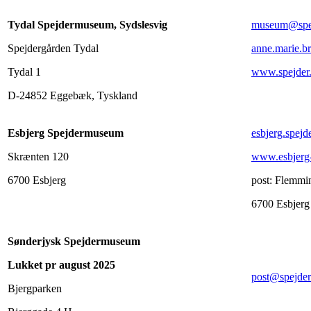
Tydal Spejdermuseum, Sydslesvig
museum@spej
Spejdergården Tydal
anne.marie.
Tydal 1
www.spejder.
D-24852 Eggebæk, Tyskland
Esbjerg Spejdermuseum
esbjerg.spe
Skrænten 120
www.esbjerg
6700 Esbjerg
post: Flemmin
6700 Esbjerg
Sønderjysk Spejdermuseum
Lukket pr august 2025
post@spejde
Bjergparken