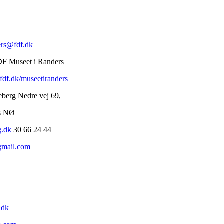
rs@fdf.dk
F Museet i Randers
//fdf.dk/museetiranders
eberg Nedre vej 69,
s NØ
g.dk
30 66 24 44
gmail.com
.dk