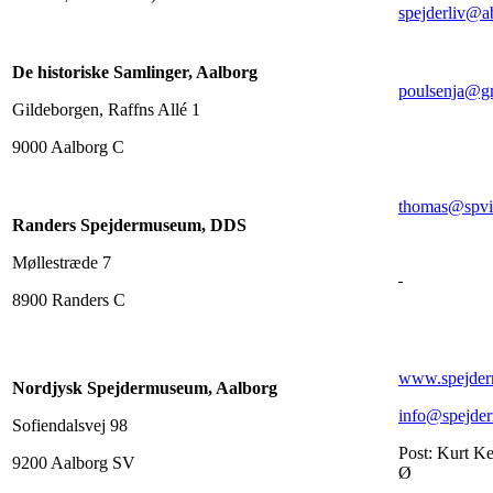
spejderliv@a
De historiske Samlinger, Aalborg
poulsenja@g
Gildeborgen, Raffns Allé 1
9000 Aalborg C
thomas@spvi
Randers Spejdermuseum, DDS
Møllestræde 7
8900 Randers C
www.spejder
Nordjysk Spejdermuseum, Aalborg
info@spejder
Sofiendalsvej 98
Post: Kurt K
9200 Aalborg SV
Ø