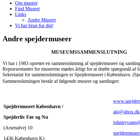
Om museet
Find Museet
Links
Andre Museer
Vi har brug for dig!
Andre spejdermuseer
MUSEUMSSAMMENSLUTNING
Vi har i 1983 oprettet en sammenslutning af spejdermuseer og samlinge
Repræsentanter for museerne mødes årligt for at drøfte spørgsmål af fæ
Sekretariat for sammenslutningen er Spejdermuseet i København. (Spe
Sammenslutningen består af følgende museer og samlinger:
www.spejder
Spejdermuseet København /
akj@abox.dk
Spejderliv Før og Nu
johnnyvagn@
(Arsenalvej 10
spejdermusee
1436 København K)