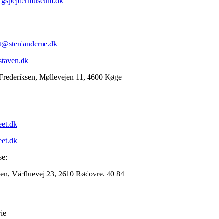
rgspejdermuseum.dk
t@stenlanderne.dk
staven.dk
 Frederiksen, Møllevejen 11, 4600 Køge
et.dk
et.dk
se:
en, Vårfluevej 23, 2610 Rødovre. 40 84
ie