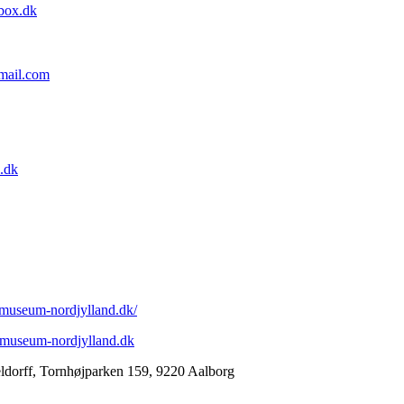
box.dk
mail.com
.dk
museum-nordjylland.dk/
museum-nordjylland.dk
eldorff, Tornhøjparken 159, 9220 Aalborg