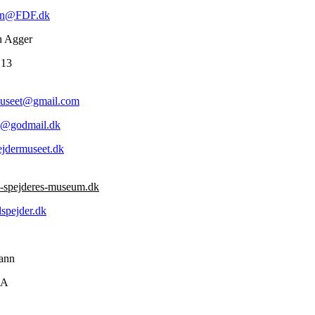
ten@FDF.dk
n Agger
 13
museet@gmail.com
n@godmail.dk
jdermuseet.dk
-spejderes-museum.dk
pejder.dk
ann
2A