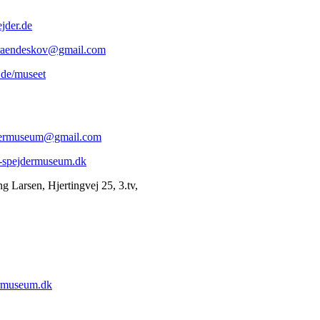
der.de
braendeskov@gmail.com
de/museet
jdermuseum@gmail.com
-spejdermuseum.dk
g Larsen, Hjertingvej 25, 3.tv,
rmuseum.dk