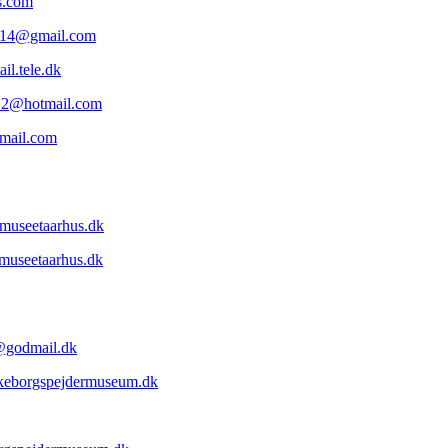
s.com
014@gmail.com
il.tele.dk
12@hotmail.com
mail.com
museetaarhus.dk
museetaarhus.dk
@godmail.dk
keborgspejdermuseum.dk